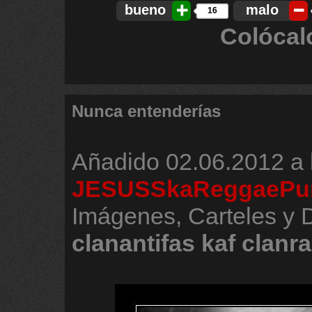
bueno
malo
16
Colócal
Nunca entenderías
Añadido
02.06.2012 a 
JESUSSkaReggaePu
Imágenes, Carteles y 
clanantifas
kaf
clanr