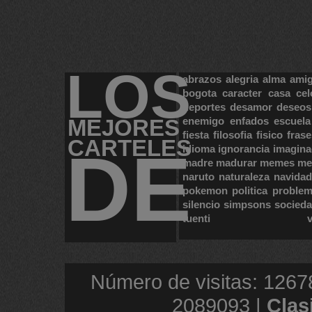
LOS
abrazos
alegria
alma
ami
bogota
caracter
casa
cel
deportes
desamor
deseos
MEJORES
enemigo
enfados
escuela
fiesta
filosofia
fisico
frase
CARTELES
DE
idioma
ignorancia
imagina
madre
madurar
memes
me
naruto
naturaleza
navidad
pokemon
politica
proble
silencio
simpsons
socied
tuenti
Número de visitas: 1267
2089093 |
Clas