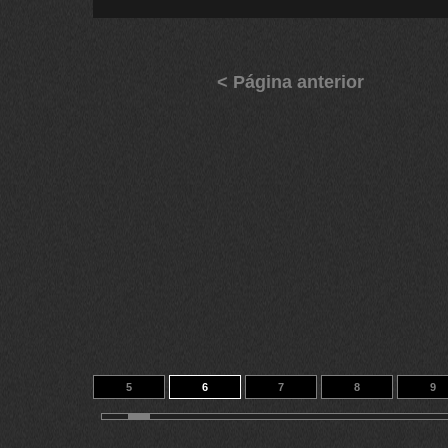
< Página anterior
5
6
7
8
9
15
16
17
14
122