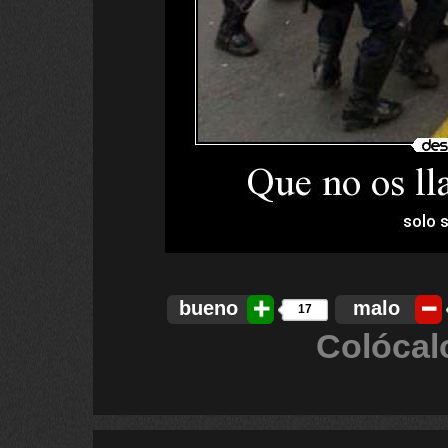
bueno
malo
17
Colócal