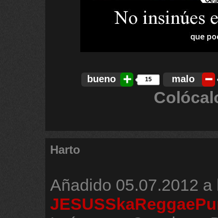
bueno
malo
15
Colócal
Harto
Añadido
05.07.2012 a 
JESUSSkaReggaePu