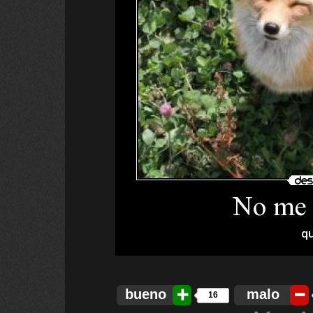
bueno
malo
16