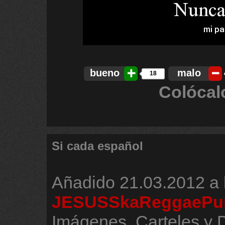
bueno
malo
18
Colócal
Si cada español
Añadido
21.03.2012 a 
JESUSSkaReggaePu
Imágenes, Carteles y 