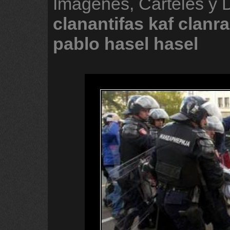
Imágenes, Carteles y 
clanantifas
kaf
clanr
pablo
hasel
hasel