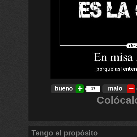
bueno
malo
17
Colócal
Tengo el propósito