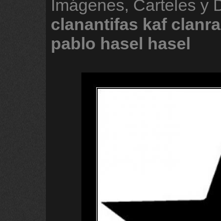
Imágenes, Carteles y 
clanantifas
kaf
clanr
pablo
hasel
hasel