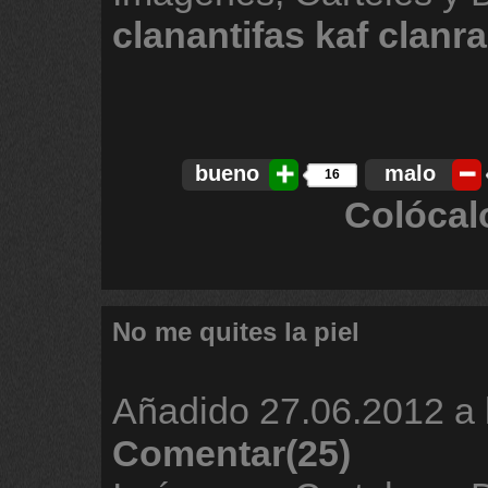
clanantifas
kaf
clanr
bueno
malo
16
Colócal
No me quites la piel
Añadido
27.06.2012 a 
Comentar(25)