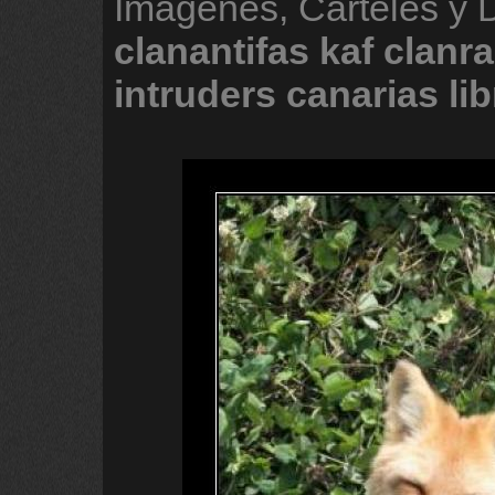
Imágenes, Carteles y 
clanantifas
kaf
clanr
intruders
canarias
li