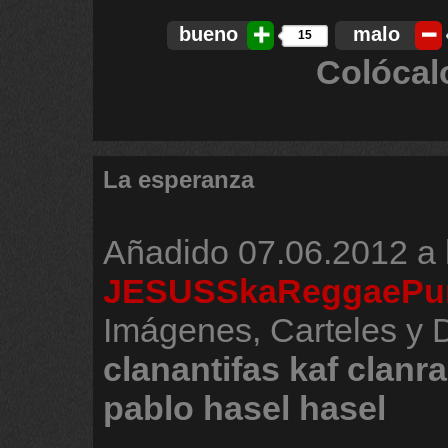
bueno
malo
15
Colócal
La esperanza
Añadido
07.06.2012 a 
JESUSSkaReggaePu
Imágenes, Carteles y 
clanantifas
kaf
clanr
pablo
hasel
hasel