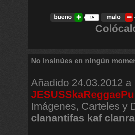
bueno
malo
16
Colócal
No insinúes en ningún mome
Añadido
24.03.2012 a 
JESUSSkaReggaePu
Imágenes, Carteles y 
clanantifas
kaf
clanr