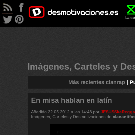
La co
Imágenes, Carteles y D
Más recientes clanrap
|
P
En misa hablan en latín
Añadido
22.05.2012 a las 14:48
por
JESUSSkaRegga
Imágenes, Carteles y Desmotivaciones de
clanantifa