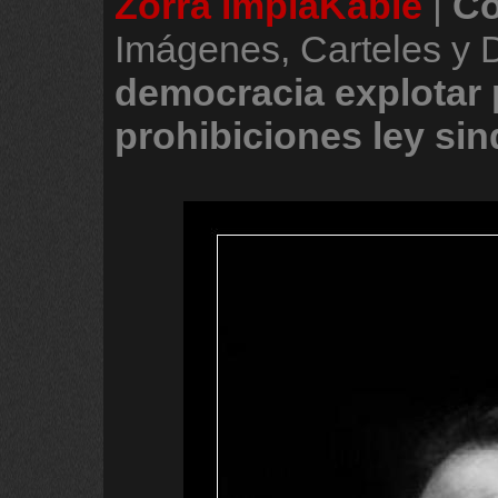
Zorra implaKable
|
Co
Imágenes, Carteles y 
democracia
explotar
prohibiciones
ley
sin