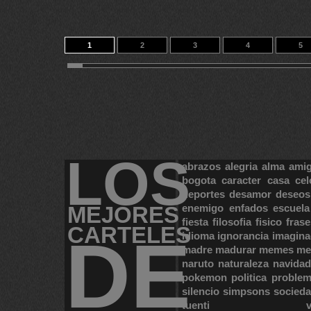
1
2
3
4
5
11
12
13
14
152
LOS
abrazos
alegria
alma
ami
bogota
caracter
casa
cel
deportes
desamor
deseos
MEJORES
enemigo
enfados
escuela
fiesta
filosofia
fisico
frase
CARTELES
DE
idioma
ignorancia
imagina
madre
madurar
memes
me
naruto
naturaleza
navidad
pokemon
politica
proble
silencio
simpsons
socied
tuenti