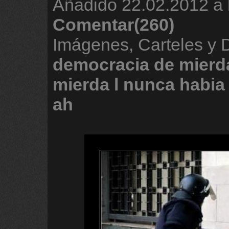
Añadido
22.02.2012 a 
Comentar(260)
Imágenes, Carteles y
democracia
de
mierd
mierda
l
nunca
habia
ah