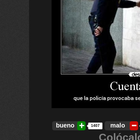
bueno
malo
1407
Colócal