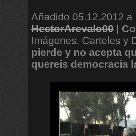
Añadido
05.12.2012 a 
HectorArevalo00
|
Co
Imágenes, Carteles y
pierde
y
no
acepta
q
quereis
democracia
l