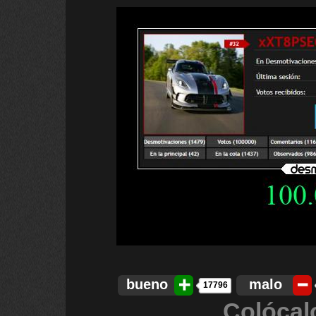
bueno
malo
17796
Colócal