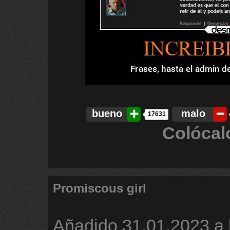
bueno
malo
17631
Colócal
Promiscous girl
Añadido
31.01.2023 a 