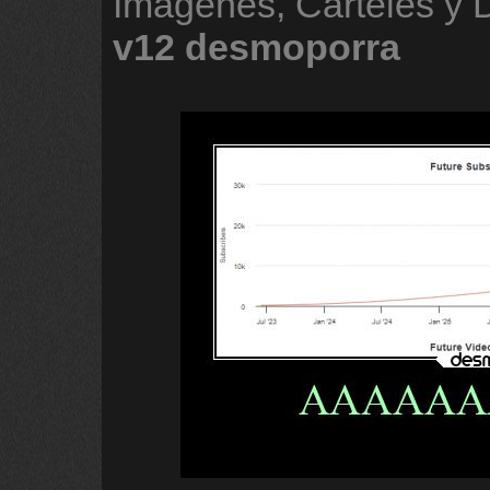
Imágenes, Carteles y
v12
desmoporra