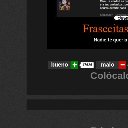
bueno
malo
17626
Colócal