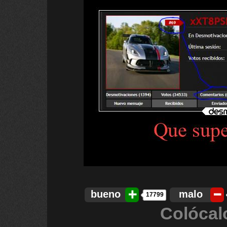
bueno
malo
17799
Colócal