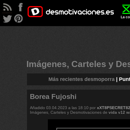
La co
Imágenes, Carteles y D
Más recientes desmoporra
|
Pun
Borea Fujoshi
Añadido
03.04.2023 a las 18:10
por
xXT8PSECRET8
Imágenes, Carteles y Desmotivaciones de
vida
v12
w