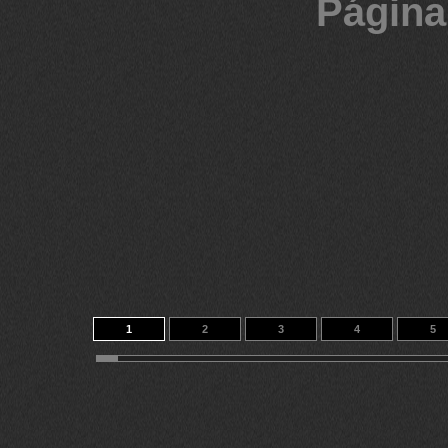
Página
1
2
3
4
5
11
12
13
14
208