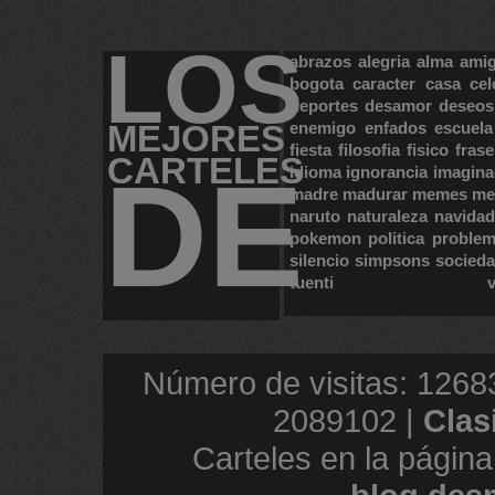
LOS
abrazos
alegria
alma
ami
bogota
caracter
casa
cel
deportes
desamor
deseos
MEJORES
enemigo
enfados
escuela
fiesta
filosofia
fisico
frase
CARTELES
DE
idioma
ignorancia
imagina
madre
madurar
memes
me
naruto
naturaleza
navidad
pokemon
politica
proble
silencio
simpsons
socied
tuenti
Número de visitas: 1268
2089102 |
Clas
Carteles en la página