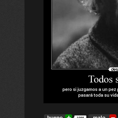
bueno
malo