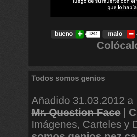
bueno
malo
1292
Colócal
Todos somos genios
Añadido
31.03.2012 a 
Mr. Question Face
|
C
Imágenes, Carteles y
somos
genios
pez
ca