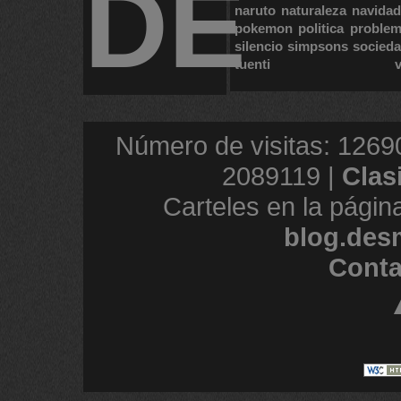
DE
naruto
naturaleza
navidad
pokemon
politica
proble
silencio
simpsons
socied
tuenti
Número de visitas: 1269
2089119 |
Clas
Carteles en la págin
blog.des
Conta