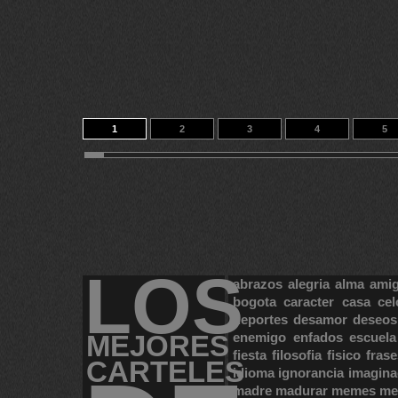
1
2
3
4
5
11
12
13
14
231
LOS
abrazos
alegria
alma
ami
bogota
caracter
casa
cel
deportes
desamor
deseos
MEJORES
enemigo
enfados
escuela
fiesta
filosofia
fisico
frase
CARTELES
idioma
ignorancia
imagina
madre
madurar
memes
me