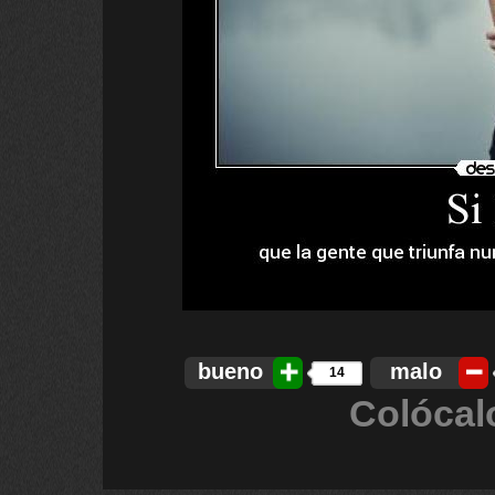
bueno
malo
14
Colócal