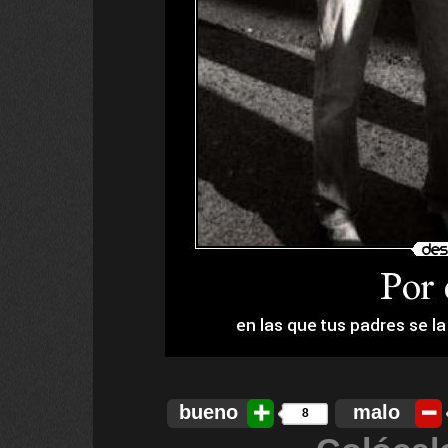
bueno
malo
8