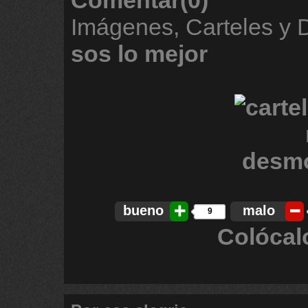
Comentar(0)
Imágenes, Carteles y
sos
lo
mejor
bueno
malo
9
Colócal