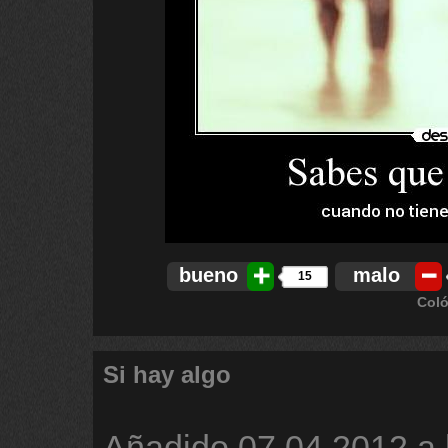
bueno
malo
15
Coló
Si hay algo
Añadido
07.04.2012 a 