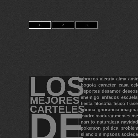
1
2
3
LOS
abrazos
alegria
alma
ami
bogota
caracter
casa
cel
deportes
desamor
deseos
MEJORES
enemigo
enfados
escuela
fiesta
filosofia
fisico
frase
CARTELES
DE
idioma
ignorancia
imagina
madre
madurar
memes
me
naruto
naturaleza
navidad
pokemon
politica
proble
silencio
simpsons
socied