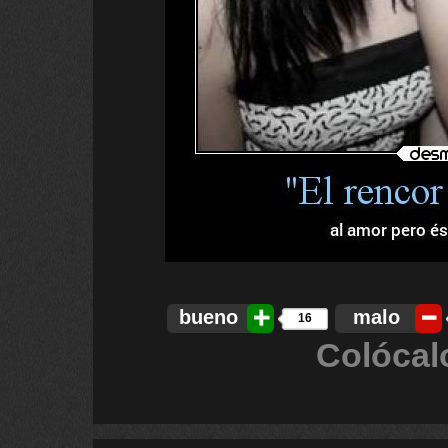
bueno
malo
16
Colócal