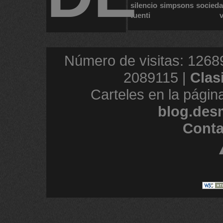
silencio
simpsons
socied
tuenti
Número de visitas: 1268
2089115 |
Clas
Carteles en la págin
blog.des
Conta