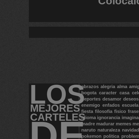
Colócal
LOS
abrazos
alegria
alma
ami
bogota
caracter
casa
cel
deportes
desamor
deseos
MEJORES
enemigo
enfados
escuela
fiesta
filosofia
fisico
frase
CARTELES
DE
idioma
ignorancia
imagina
madre
madurar
memes
me
naruto
naturaleza
navidad
pokemon
politica
proble