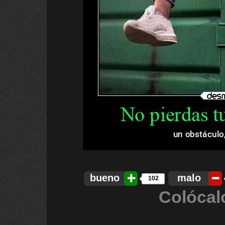
bueno
malo
102
Colócal