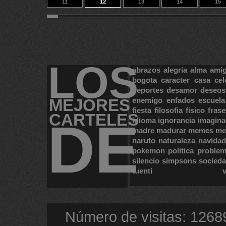
11
12
13
14
15
21
22
23
14
9433
LOS
abrazos
alegria
alma
ami
bogota
caracter
casa
cel
deportes
desamor
deseos
MEJORES
enemigo
enfados
escuela
fiesta
filosofia
fisico
frase
CARTELES
DE
idioma
ignorancia
imagina
madre
madurar
memes
me
naruto
naturaleza
navidad
pokemon
politica
proble
silencio
simpsons
socied
tuenti
Número de visitas: 1268