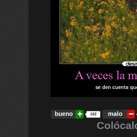
bueno
malo
102
Colócal