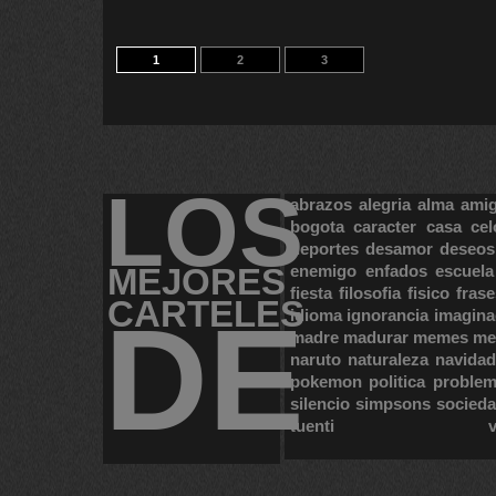
1
2
3
LOS
abrazos
alegria
alma
ami
bogota
caracter
casa
cel
deportes
desamor
deseos
MEJORES
enemigo
enfados
escuela
fiesta
filosofia
fisico
frase
CARTELES
DE
idioma
ignorancia
imagina
madre
madurar
memes
me
naruto
naturaleza
navidad
pokemon
politica
proble
silencio
simpsons
socied
tuenti