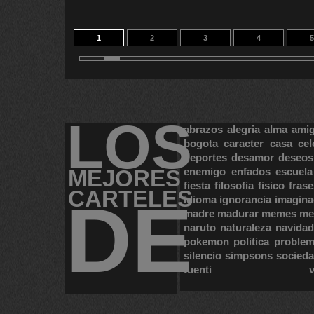
1
2
3
4
5
11
12
13
14
1
LOS
abrazos
alegria
alma
ami
bogota
caracter
casa
cel
deportes
desamor
deseos
MEJORES
enemigo
enfados
escuela
fiesta
filosofia
fisico
frase
CARTELES
DE
idioma
ignorancia
imagina
madre
madurar
memes
me
naruto
naturaleza
navidad
pokemon
politica
proble
silencio
simpsons
socied
tuenti