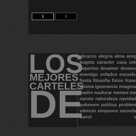
1
2
LOS
abrazos
alegria
alma
ami
bogota
caracter
casa
cel
deportes
desamor
deseos
MEJORES
enemigo
enfados
escuela
fiesta
filosofia
fisico
frase
CARTELES
DE
idioma
ignorancia
imagina
madre
madurar
memes
me
naruto
naturaleza
navidad
pokemon
politica
proble
silencio
simpsons
socied
tuenti