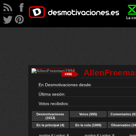
La co
AllenFreema
#496
En Desmotivaciones desde:
Última sesión:
Votos recibidos:
Desmotivaciones
Votos (555)
Comentarios (6
(1013)
En la principal (4)
En la cola (1009)
Observados (34
puntos 6 | votos: 8
puntos 6 | votos: 8
punt