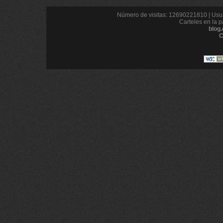
Número de visitas: 12690221810 | Usua
Carteles en la p
blog
C