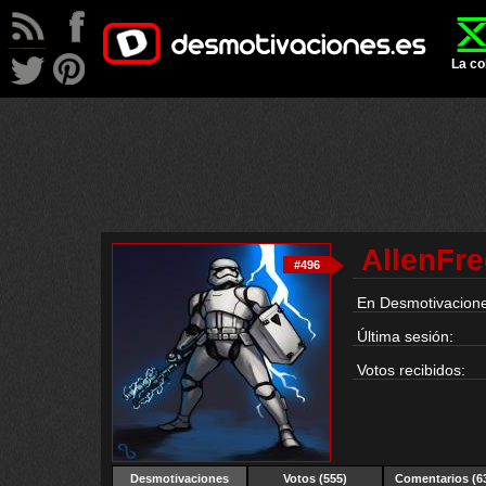
La co
AllenFr
#496
En Desmotivacione
Última sesión:
Votos recibidos:
Desmotivaciones
Votos (555)
Comentarios (6