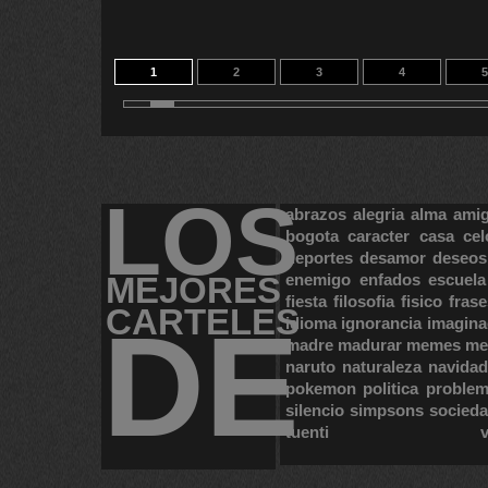
1
2
3
4
5
11
12
13
14
2
LOS
abrazos
alegria
alma
ami
bogota
caracter
casa
cel
deportes
desamor
deseos
MEJORES
enemigo
enfados
escuela
fiesta
filosofia
fisico
frase
CARTELES
DE
idioma
ignorancia
imagina
madre
madurar
memes
me
naruto
naturaleza
navidad
pokemon
politica
proble
silencio
simpsons
socied
tuenti