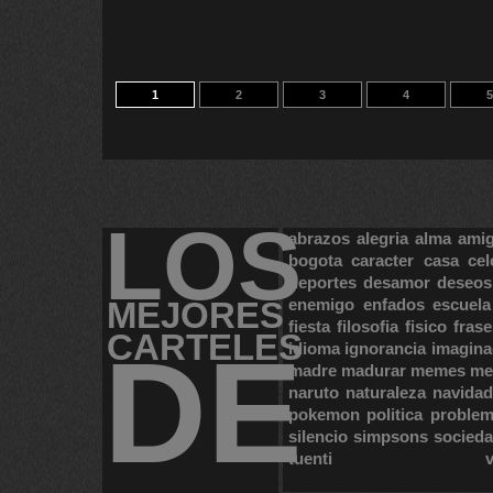
1
2
3
4
5
LOS
abrazos
alegria
alma
ami
bogota
caracter
casa
cel
deportes
desamor
deseos
MEJORES
enemigo
enfados
escuela
fiesta
filosofia
fisico
frase
CARTELES
DE
idioma
ignorancia
imagina
madre
madurar
memes
me
naruto
naturaleza
navidad
pokemon
politica
proble
silencio
simpsons
socied
tuenti