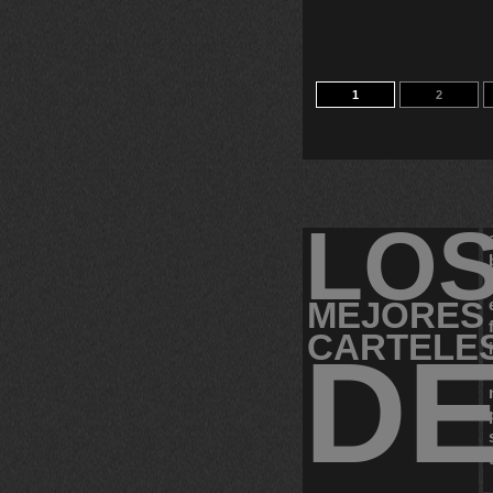
1
2
LO
MEJORES
CARTELE
D