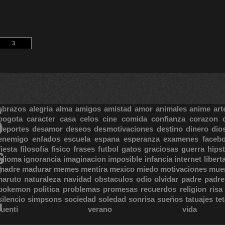
3
S
abrazos
alegria
alma
amigos
amistad
amor
animales
anime
art
bogota
caracter
casa
celos
cine
comida
confianza
corazon
deportes
desamor
deseos
desmotivaciones
destino
dinero
dio
enemigo
enfados
escuela
espana
esperanza
examenes
faceb
fiesta
filosofia
fisico
frases
futbol
gatos
graciosas
guerra
hipst
S
E
idioma
ignorancia
imaginacion
imposible
infancia
internet
libert
madre
madurar
memes
mentira
mexico
miedo
motivaciones
mue
naruto
naturaleza
navidad
obstaculos
odio
olvidar
padre
padre
pokemon
politica
problemas
promesas
recuerdos
religion
risa
silencio
simpsons
sociedad
soledad
sonrisa
sueños
tatuajes
te
tuenti
verano
vida