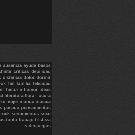
e
ausencia
ayuda
besos
chiste
criticas
debilidad
s
distancia
dolor
dormir
ook
fail
familia
felicidad
er
historia
humor
ideas
ad
literatura
llorar
locura
rte
mujer
mundo
musica
s
pasado
pensamientos
rock
sentimientos
sexo
tas
tonto
trabajo
tristeza
videojuegos