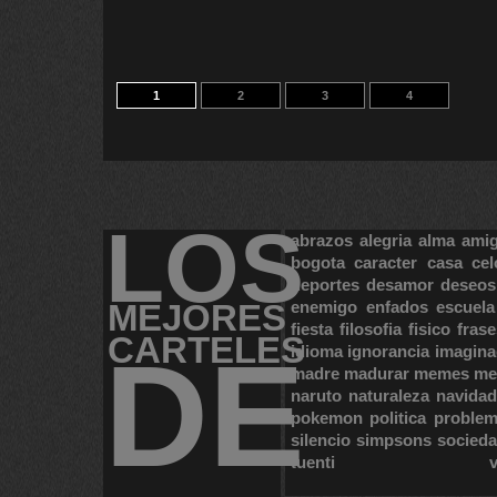
1
2
3
4
LOS
abrazos
alegria
alma
ami
bogota
caracter
casa
cel
deportes
desamor
deseos
MEJORES
enemigo
enfados
escuela
fiesta
filosofia
fisico
frase
CARTELES
DE
idioma
ignorancia
imagina
madre
madurar
memes
me
naruto
naturaleza
navidad
pokemon
politica
proble
silencio
simpsons
socied
tuenti