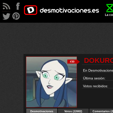
La co
DOKURO
#30
En Desmotivacione
Última sesión:
Votos recibidos:
Desmotivaciones
Votos (22682)
Comentarios (2