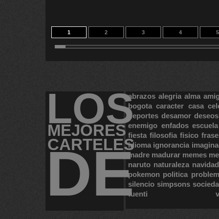
1
2
3
4
5
11
12
13
14
9
LOS
abrazos
alegria
alma
ami
bogota
caracter
casa
cel
deportes
desamor
deseos
MEJORES
enemigo
enfados
escuela
fiesta
filosofia
fisico
frase
CARTELES
DE
idioma
ignorancia
imagina
madre
madurar
memes
me
naruto
naturaleza
navidad
pokemon
politica
proble
silencio
simpsons
socied
tuenti