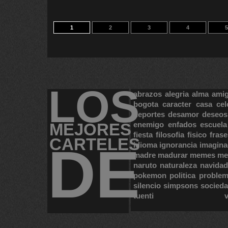
1
2
3
4
5
LOS
abrazos
alegria
alma
ami
bogota
caracter
casa
cel
deportes
desamor
deseos
MEJORES
enemigo
enfados
escuela
fiesta
filosofia
fisico
frase
CARTELES
DE
idioma
ignorancia
imagina
madre
madurar
memes
me
naruto
naturaleza
navidad
pokemon
politica
proble
silencio
simpsons
socied
tuenti