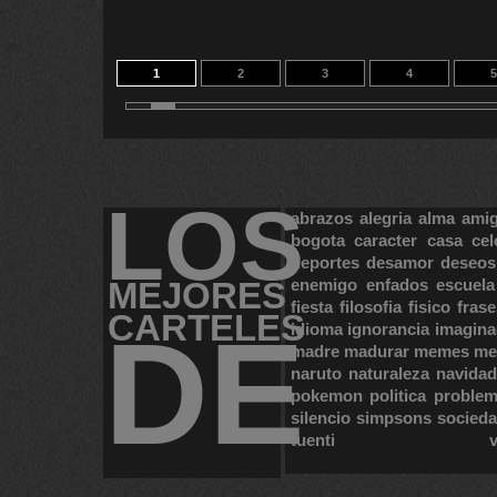
1
2
3
4
5
11
12
13
14
2
LOS
abrazos
alegria
alma
ami
bogota
caracter
casa
cel
deportes
desamor
deseos
MEJORES
enemigo
enfados
escuela
fiesta
filosofia
fisico
frase
CARTELES
DE
idioma
ignorancia
imagina
madre
madurar
memes
me
naruto
naturaleza
navidad
pokemon
politica
proble
silencio
simpsons
socied
tuenti