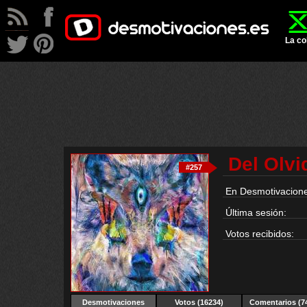
La co
Del Olvi
#257
En Desmotivacione
Última sesión:
Votos recibidos:
Desmotivaciones
Votos (16234)
Comentarios (7