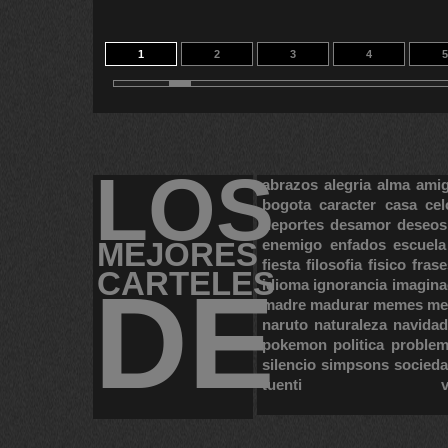
1
2
3
4
5
11
LOS
abrazos
alegria
alma
ami
bogota
caracter
casa
cel
deportes
desamor
deseos
MEJORES
enemigo
enfados
escuela
fiesta
filosofia
fisico
frase
CARTELES
DE
idioma
ignorancia
imagina
madre
madurar
memes
me
naruto
naturaleza
navidad
pokemon
politica
proble
silencio
simpsons
socied
tuenti