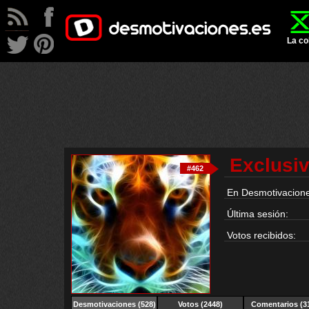
La co
Exclusi
#462
En Desmotivacione
Última sesión:
Votos recibidos:
Desmotivaciones
(528)
Votos (2448)
Comentarios (3