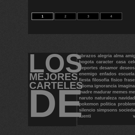
1
2
3
4
LOS
abrazos
alegria
alma
ami
bogota
caracter
casa
cel
deportes
desamor
deseos
MEJORES
enemigo
enfados
escuela
fiesta
filosofia
fisico
frase
CARTELES
DE
idioma
ignorancia
imagina
madre
madurar
memes
me
naruto
naturaleza
navidad
pokemon
politica
proble
silencio
simpsons
socied
tuenti