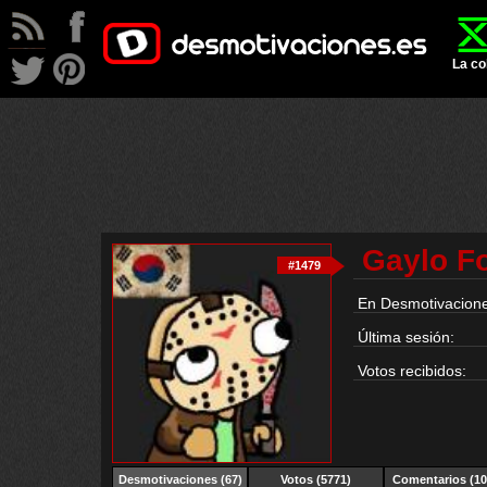
La co
Gaylo Fo
#1479
En Desmotivacione
Última sesión:
Votos recibidos:
Desmotivaciones
(67)
Votos (5771)
Comentarios (10