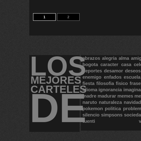
1
2
LOS
abrazos
alegria
alma
ami
bogota
caracter
casa
cel
deportes
desamor
deseos
MEJORES
enemigo
enfados
escuela
fiesta
filosofia
fisico
frase
CARTELES
DE
idioma
ignorancia
imagina
madre
madurar
memes
me
naruto
naturaleza
navidad
pokemon
politica
proble
silencio
simpsons
socied
tuenti