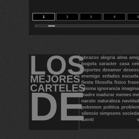
1
2
3
4
5
11
12
13
14
LOS
abrazos
alegria
alma
ami
bogota
caracter
casa
cel
deportes
desamor
deseos
MEJORES
enemigo
enfados
escuela
fiesta
filosofia
fisico
frase
CARTELES
DE
idioma
ignorancia
imagina
madre
madurar
memes
me
naruto
naturaleza
navidad
pokemon
politica
proble
silencio
simpsons
socied
tuenti