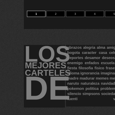
1
2
3
4
5
LOS
abrazos
alegria
alma
ami
bogota
caracter
casa
cel
deportes
desamor
deseos
MEJORES
enemigo
enfados
escuela
fiesta
filosofia
fisico
frase
CARTELES
DE
idioma
ignorancia
imagina
madre
madurar
memes
me
naruto
naturaleza
navidad
pokemon
politica
proble
silencio
simpsons
socied
tuenti