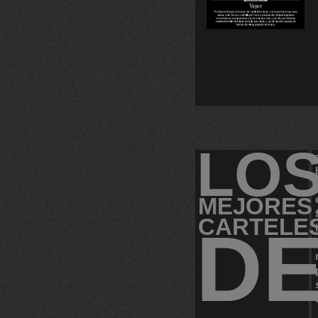
LO
MEJORES
CARTELE
D