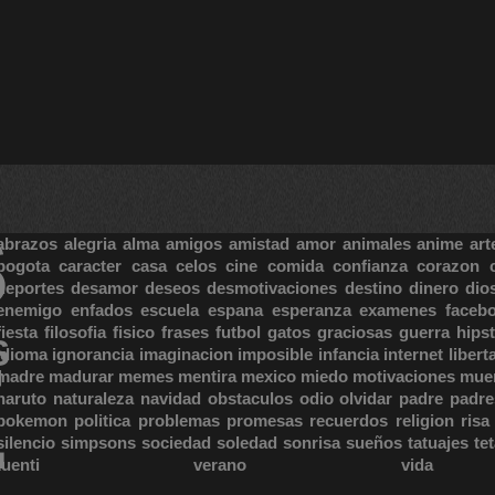
S
abrazos
alegria
alma
amigos
amistad
amor
animales
anime
art
bogota
caracter
casa
celos
cine
comida
confianza
corazon
deportes
desamor
deseos
desmotivaciones
destino
dinero
dio
enemigo
enfados
escuela
espana
esperanza
examenes
faceb
fiesta
filosofia
fisico
frases
futbol
gatos
graciosas
guerra
hipst
S
E
idioma
ignorancia
imaginacion
imposible
infancia
internet
libert
madre
madurar
memes
mentira
mexico
miedo
motivaciones
mue
naruto
naturaleza
navidad
obstaculos
odio
olvidar
padre
padre
pokemon
politica
problemas
promesas
recuerdos
religion
risa
silencio
simpsons
sociedad
soledad
sonrisa
sueños
tatuajes
te
tuenti
verano
vida