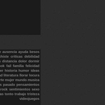
e
ausencia
ayuda
besos
chiste
criticas
debilidad
s
distancia
dolor
dormir
ook
fail
familia
felicidad
er
historia
humor
ideas
ad
literatura
llorar
locura
rte
mujer
mundo
musica
s
pasado
pensamientos
rock
sentimientos
sexo
tas
tonto
trabajo
tristeza
videojuegos