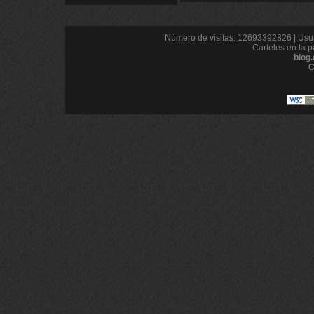
Número de visitas: 12693392826 | Usua
Carteles en la p
blog
C