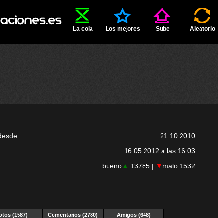
La cola
Los mejores
Sube
Aleatorio
desde:
21.10.2010
16.05.2012 a las 16:03
bueno
▲
13785 |
▼
malo 1532
otos (1587)
Comentarios (2780)
Amigos (648)