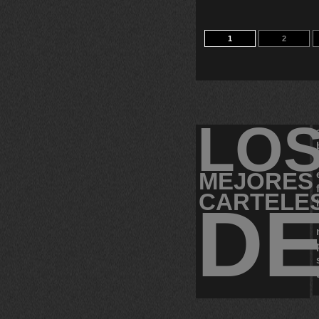
1
2
LO
MEJORES
CARTELE
D