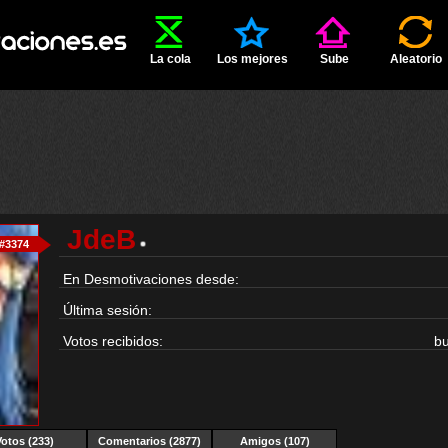
La cola
Los mejores
Sube
Aleatorio
JdeB
#3374
En Desmotivaciones desde:
Última sesión:
Votos recibidos:
b
Votos (233)
Comentarios (2877)
Amigos (107)