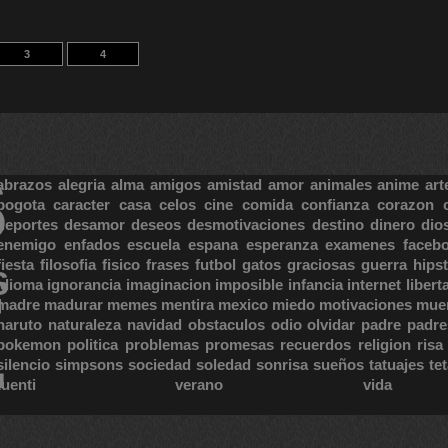
3
4
S
abrazos
alegria
alma
amigos
amistad
amor
animales
anime
art
bogota
caracter
casa
celos
cine
comida
confianza
corazon
deportes
desamor
deseos
desmotivaciones
destino
dinero
dio
enemigo
enfados
escuela
espana
esperanza
examenes
faceb
fiesta
filosofia
fisico
frases
futbol
gatos
graciosas
guerra
hipst
S
E
idioma
ignorancia
imaginacion
imposible
infancia
internet
libert
madre
madurar
memes
mentira
mexico
miedo
motivaciones
mue
naruto
naturaleza
navidad
obstaculos
odio
olvidar
padre
padre
pokemon
politica
problemas
promesas
recuerdos
religion
risa
silencio
simpsons
sociedad
soledad
sonrisa
sueños
tatuajes
te
tuenti
verano
vida