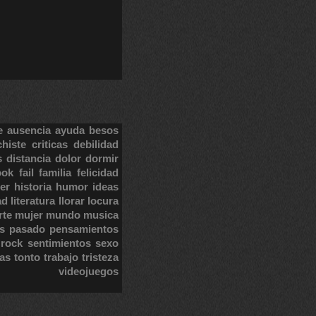
e
ausencia
ayuda
besos
chiste
criticas
debilidad
s
distancia
dolor
dormir
ook
fail
familia
felicidad
er
historia
humor
ideas
ad
literatura
llorar
locura
rte
mujer
mundo
musica
s
pasado
pensamientos
rock
sentimientos
sexo
tas
tonto
trabajo
tristeza
videojuegos