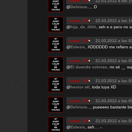
Joana_28
22.03.2012 a las 1
@
Delirium...
, :D
Joana_28
22.03.2012 a las 1
@
hija_de_lilith
, seh e.e pero no 
Joana_28
21.03.2012 a las 0
@
Eidesis
, XDDDDDD me refiero a
Joana_28
21.03.2012 a las 0
@
El duende colorao
, no sé ._. s
Joana_28
21.03.2012 a las 0
@
hector atl
, toda tuya XD
Joana_28
21.03.2012 a las 0
@
Delirium...
, pueeees bastante bie
Joana_28
21.03.2012 a las 0
@
Eidesis
, seh... .-.