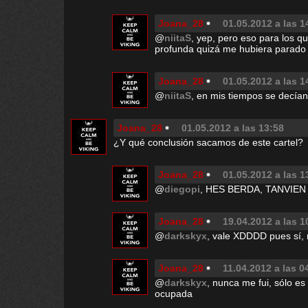
Joana_28
01.05.2012 a las 1
@
niitaS
, yep, pero eso para los qu
profunda quizá me hubiera parado
Joana_28
01.05.2012 a las 1
@
niitaS
, en mis tiempos se decían
Joana_28
01.05.2012 a las 13:58
¿Y qué conclusión sacamos de este cartel?
Joana_28
01.05.2012 a las 1
@
diegopi
, HES BERDA, TANVIE
Joana_28
19.04.2012 a las 1
@
darkskyx
, vale XDDDD pues sí, 
Joana_28
11.04.2012 a las 0
@
darkskyx
, nunca me fui, sólo e
ocupada