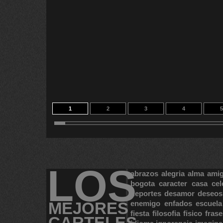
1
2
3
4
5
11
12
13
14
14
LOS
abrazos
alegria
alma
ami
bogota
caracter
casa
cel
deportes
desamor
deseos
MEJORES
enemigo
enfados
escuela
fiesta
filosofia
fisico
frase
CARTELES