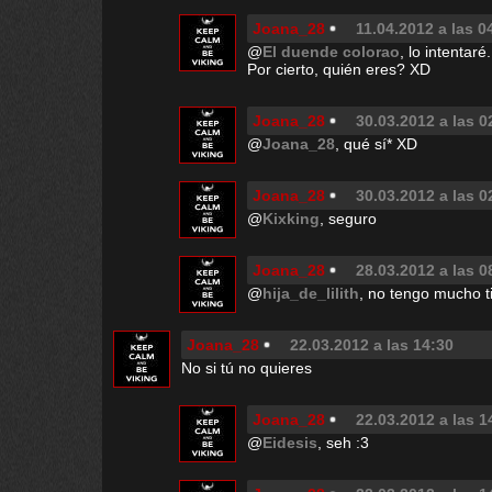
Joana_28
11.04.2012 a las 0
@
El duende colorao
, lo intentaré..
Por cierto, quién eres? XD
Joana_28
30.03.2012 a las 0
@
Joana_28
, qué sí* XD
Joana_28
30.03.2012 a las 0
@
Kixking
, seguro
Joana_28
28.03.2012 a las 0
@
hija_de_lilith
, no tengo mucho 
Joana_28
22.03.2012 a las 14:30
No si tú no quieres
Joana_28
22.03.2012 a las 1
@
Eidesis
, seh :3