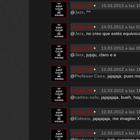
Joana_28
15.03.2012 a las 1
@
Jerx
, ^^
Joana_28
14.03.2012 a las 0
@
Jerx
, no creo que estés equivoca
Joana_28
13.03.2012 a las 0
@
Jerx
, jujuju, claro e.e
Joana_28
12.03.2012 a las 1
@
Profesor Caos
, jajajaja, pues m
Joana_28
12.03.2012 a las 1
@
carlos-xulo
, jajajajaja, bueh, h
Joana_28
12.03.2012 a las 1
@
Eidesis
, jajajajaja, me imagino 
Joana_28
12.03.2012 a las 1
@
Profesor Caos
, bah, supongo qu