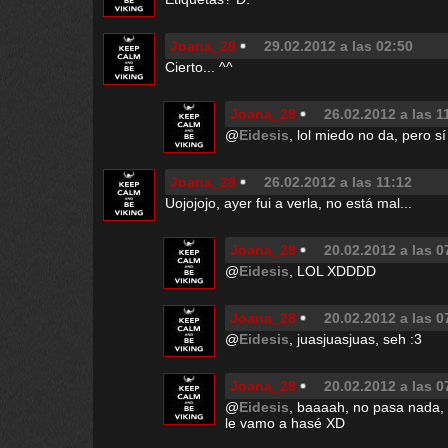
Joana_28
29.02.2012 a las 02:50
Cierto... ^^
Joana_28
26.02.2012 a las 1
@
Eidesis
, lol miedo no da, pero 
Joana_28
26.02.2012 a las 11:12
Uojojojo, ayer fui a verla, no está mal...
Joana_28
20.02.2012 a las 0
@
Eidesis
, LOL XDDDD
Joana_28
20.02.2012 a las 0
@
Eidesis
, juasjuasjuas, seh :3
Joana_28
20.02.2012 a las 0
@
Eidesis
, baaaah, no pasa nada, 
le vamo a hasé XD