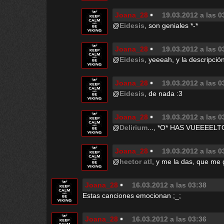
Joana_28
19.03.2012 a las 0
@
Eidesis
, son geniales *-*
Joana_28
19.03.2012 a las 0
@
Eidesis
, yeeeah, y la descripci
Joana_28
19.03.2012 a las 0
@
Eidesis
, de nada :3
Joana_28
19.03.2012 a las 0
@
Delirium...
, *O* HAS VUEEEELT
Joana_28
19.03.2012 a las 0
@
hector atl
, y me la das, que me
Joana_28
16.03.2012 a las 03:38
Estas canciones emocionan ;_;
Joana_28
16.03.2012 a las 03:36