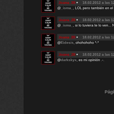
Joana_28
18.02.2012 a las 1
@
_isma_
, LOL pero también en el 
Joana_28
18.02.2012 a las 1
@
_isma_
, si lo tuviera te lo ven.
Joana_28
18.02.2012 a las 1
@
Eidesis
, ohohohoho *-*
Joana_28
18.02.2012 a las 1
@
darkskyx
, es mi opinión .-.
Pági