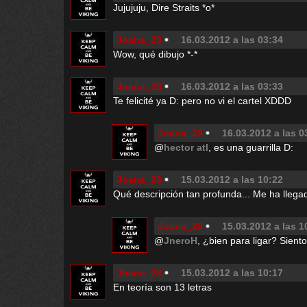
Jujujuju, Dire Straits *o*
Joana_28
16.03.2012 a las 03:34
Wow, qué dibujo *-*
Joana_28
16.03.2012 a las 03:33
Te felicité ya D: pero no vi el cartel XDDD
Joana_28
16.03.2012 a las 0
@
hector atl
, es una guarrilla D:
Joana_28
15.03.2012 a las 10:22
Qué descripción tan profunda... Me ha llegado
Joana_28
15.03.2012 a las 1
@
JneroH
, ¿bien para ligar? Sient
Joana_28
15.03.2012 a las 10:17
En teoría son 13 letras