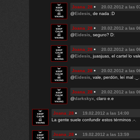
Joana_28
20.02.2012 a las 0
@
Eidesis
, de nada :D
Joana_28
20.02.2012 a las 0
@
Eidesis
, seguro? D:
Joana_28
20.02.2012 a las 0
@
Eidesis
, juasjuas, el cartel lo val
Joana_28
20.02.2012 a las 0
@
Eidesis
, vale, perdón, leí mal .
Joana_28
20.02.2012 a las 0
@
darkskyx
, claro e.e
Joana_28
19.02.2012 a las 14:00
La gente suele confundir estos términos .-.
Joana_28
19.02.2012 a las 13:59