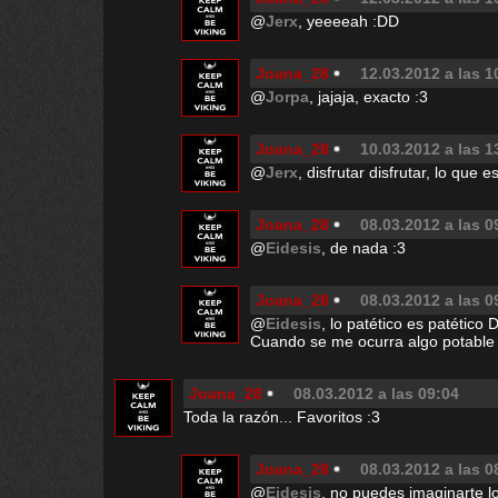
@
Jerx
, yeeeeah :DD
Joana_28
12.03.2012 a las 1
@
Jorpa
, jajaja, exacto :3
Joana_28
10.03.2012 a las 1
@
Jerx
, disfrutar disfrutar, lo que 
Joana_28
08.03.2012 a las 0
@
Eidesis
, de nada :3
Joana_28
08.03.2012 a las 0
@
Eidesis
, lo patético es patético D
Cuando se me ocurra algo potable 
Joana_28
08.03.2012 a las 09:04
Toda la razón... Favoritos :3
Joana_28
08.03.2012 a las 0
@
Eidesis
, no puedes imaginarte l