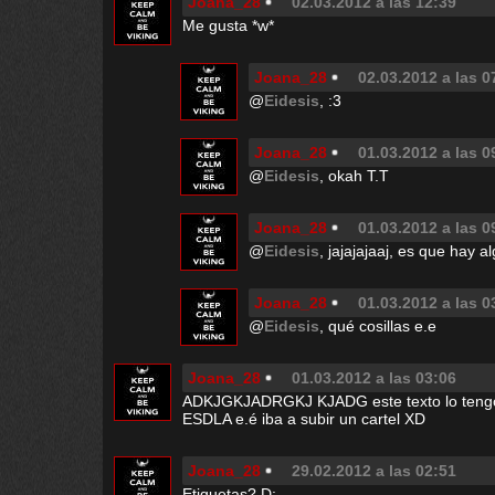
Joana_28
02.03.2012 a las 12:39
Me gusta *w*
Joana_28
02.03.2012 a las 0
@
Eidesis
, :3
Joana_28
01.03.2012 a las 0
@
Eidesis
, okah T.T
Joana_28
01.03.2012 a las 0
@
Eidesis
, jajajajaaj, es que hay 
Joana_28
01.03.2012 a las 0
@
Eidesis
, qué cosillas e.e
Joana_28
01.03.2012 a las 03:06
ADKJGKJADRGKJ KJADG este texto lo tengo 
ESDLA e.é iba a subir un cartel XD
Joana_28
29.02.2012 a las 02:51
Etiquetas? D: