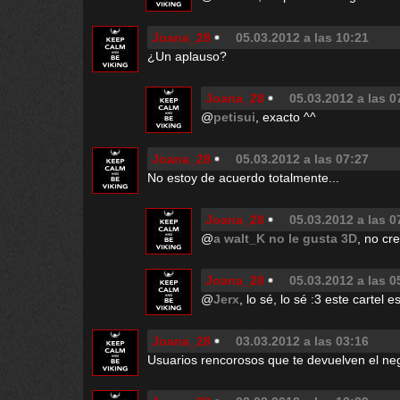
Joana_28
05.03.2012 a las 10:21
¿Un aplauso?
Joana_28
05.03.2012 a las 0
@
petisui
, exacto ^^
Joana_28
05.03.2012 a las 07:27
No estoy de acuerdo totalmente...
Joana_28
05.03.2012 a las 0
@
a walt_K no le gusta 3D
, no cr
Joana_28
05.03.2012 a las 0
@
Jerx
, lo sé, lo sé :3 este cartel
Joana_28
03.03.2012 a las 03:16
Usuarios rencorosos que te devuelven el neg