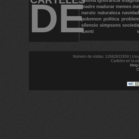
DE
idioma
ignorancia
imagina
madre
madurar
memes
me
naruto
naturaleza
navidad
pokemon
politica
proble
silencio
simpsons
socied
tuenti
Número de visitas: 12682822658 | Usua
Carteles en la p
blog
C