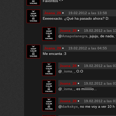
Favoritos *·*
Joana_28
19.02.2012 a las 13:58
Eeeeexacto. ¿Qué ha pasado ahora? D:
Joana_28
19.02.2012 a las 1
@
Amapolanegra
, jujuju, de nada,
Joana_28
19.02.2012 a las 04:55
Me encanta :3
Joana_28
19.02.2012 a las 0
@
_isma_
, O.O
Joana_28
19.02.2012 a las 0
@
_isma_
, es mííííííío...
Joana_28
19.02.2012 a las 0
@
darkskyx
, no me voy a ver 10 h