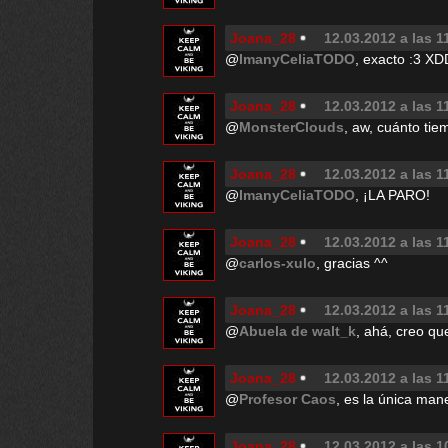
Joana_28
12.03.2012 a las 1
@
ImanyCeliaTODO
, exacto :3 
Joana_28
12.03.2012 a las 1
@
MonsterClouds
, aw, cuánto tiem
Joana_28
12.03.2012 a las 1
@
ImanyCeliaTODO
, ¡LA PARO!
Joana_28
12.03.2012 a las 1
@
carlos-xulo
, gracias ^^
Joana_28
12.03.2012 a las 1
@
Abuela de walt_k
, ahá, creo que
Joana_28
12.03.2012 a las 1
@
Profesor Caos
, es la única man
Joana_28
12.03.2012 a las 1