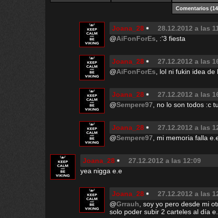
Comentarios
(14
Joana_28
28.12.2012 a las 1
@
AiFonForEs
, :'3 fiesta
Joana_28
27.12.2012 a las 1
@
AiFonForEs
, lol ni fukin idea de
Joana_28
27.12.2012 a las 1
@
Sempere97
, no lo son todos :c
Joana_28
27.12.2012 a las 1
@
Sempere97
, mi memoria falla e
Joana_28
27.12.2012 a las 12:09
yea nigga e.e
Joana_28
27.12.2012 a las 1
@
Grrauh
, soy yo pero desde mi ot
solo poder subir 2 carteles al día e