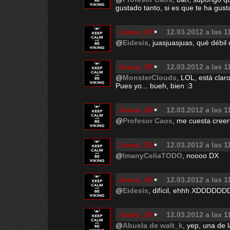
gustado tanto, si es que te ha gus
Joana_28
12.03.2012 a las 1
@
Eidesis
, juasjuasjuas, qué débil
Joana_28
12.03.2012 a las 1
@
MonsterClouds
, LOL, está clar
Pues yo... bueh, bien :3
Joana_28
12.03.2012 a las 1
@
Profesor Caos
, me cuesta creer
Joana_28
12.03.2012 a las 1
@
ImanyCeliaTODO
, noooo DX
Joana_28
12.03.2012 a las 1
@
Eidesis
, difícil, ehhh XDDDDDD
Joana_28
12.03.2012 a las 1
@
Abuela de walt_k
, yep, una de 