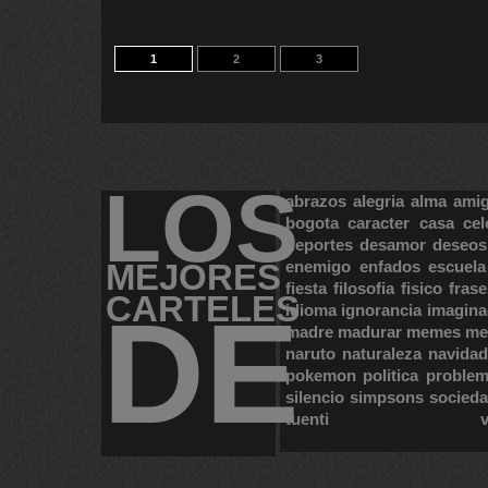
1
2
3
LOS
abrazos
alegria
alma
ami
bogota
caracter
casa
cel
deportes
desamor
deseos
MEJORES
enemigo
enfados
escuela
fiesta
filosofia
fisico
frase
CARTELES
DE
idioma
ignorancia
imagina
madre
madurar
memes
me
naruto
naturaleza
navidad
pokemon
politica
proble
silencio
simpsons
socied
tuenti