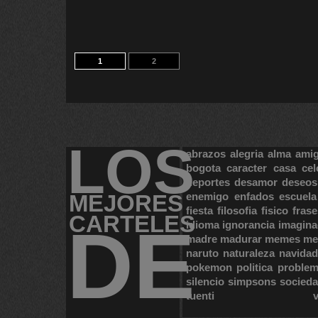
1
2
LOS
abrazos
alegria
alma
ami
bogota
caracter
casa
cel
deportes
desamor
deseos
MEJORES
enemigo
enfados
escuela
fiesta
filosofia
fisico
frase
CARTELES
DE
idioma
ignorancia
imagina
madre
madurar
memes
me
naruto
naturaleza
navidad
pokemon
politica
proble
silencio
simpsons
socied
tuenti