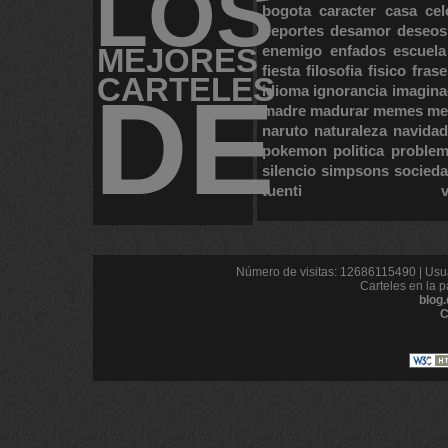
LOS
bogota
caracter
casa
cel
deportes
desamor
deseos
MEJORES
enemigo
enfados
escuela
fiesta
filosofia
fisico
frase
CARTELES
DE
idioma
ignorancia
imagina
madre
madurar
memes
me
naruto
naturaleza
navidad
pokemon
politica
proble
silencio
simpsons
socied
tuenti
Número de visitas: 12686115490 | Usua
Carteles en la p
blog
C