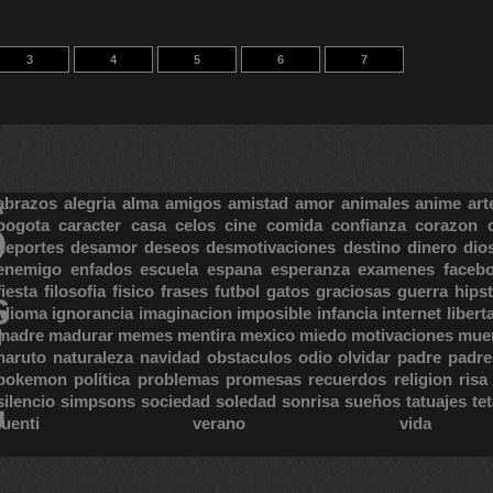
3
4
5
6
7
S
abrazos
alegria
alma
amigos
amistad
amor
animales
anime
art
bogota
caracter
casa
celos
cine
comida
confianza
corazon
deportes
desamor
deseos
desmotivaciones
destino
dinero
dio
enemigo
enfados
escuela
espana
esperanza
examenes
faceb
fiesta
filosofia
fisico
frases
futbol
gatos
graciosas
guerra
hipst
S
E
idioma
ignorancia
imaginacion
imposible
infancia
internet
libert
madre
madurar
memes
mentira
mexico
miedo
motivaciones
mue
naruto
naturaleza
navidad
obstaculos
odio
olvidar
padre
padre
pokemon
politica
problemas
promesas
recuerdos
religion
risa
silencio
simpsons
sociedad
soledad
sonrisa
sueños
tatuajes
te
tuenti
verano
vida