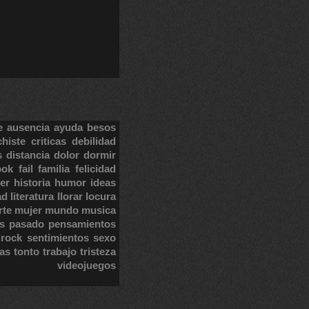
e
ausencia
ayuda
besos
chiste
criticas
debilidad
s
distancia
dolor
dormir
ook
fail
familia
felicidad
er
historia
humor
ideas
ad
literatura
llorar
locura
rte
mujer
mundo
musica
s
pasado
pensamientos
rock
sentimientos
sexo
tas
tonto
trabajo
tristeza
videojuegos