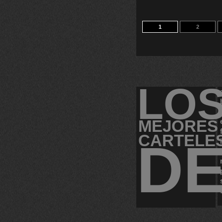
1
2
LO
MEJORES
CARTELE
D