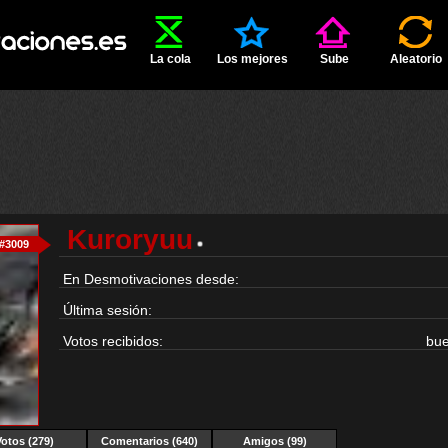
La cola
Los mejores
Sube
Aleatorio
Kuroryuu
#3009
En Desmotivaciones desde:
Última sesión:
Votos recibidos:
bu
Votos (279)
Comentarios (640)
Amigos (99)