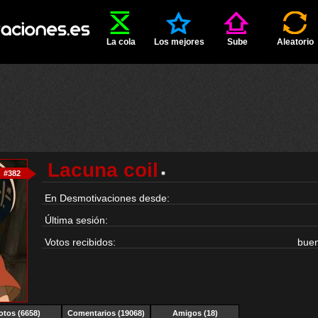
La cola
Los mejores
Sube
Aleatorio
Lacuna coil
#382
En Desmotivaciones desde:
Última sesión:
Votos recibidos:
bue
otos (6658)
Comentarios (19068)
Amigos (18)