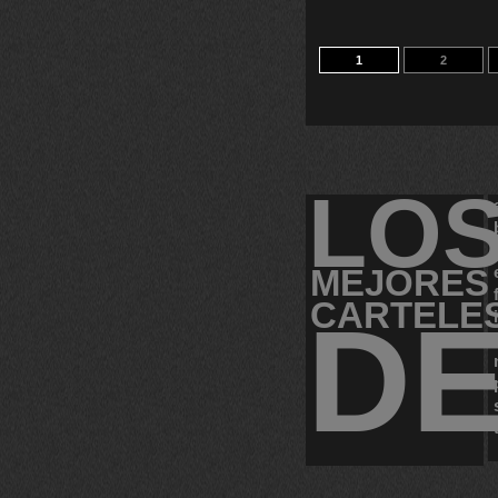
1
2
LO
MEJORES
CARTELE
D