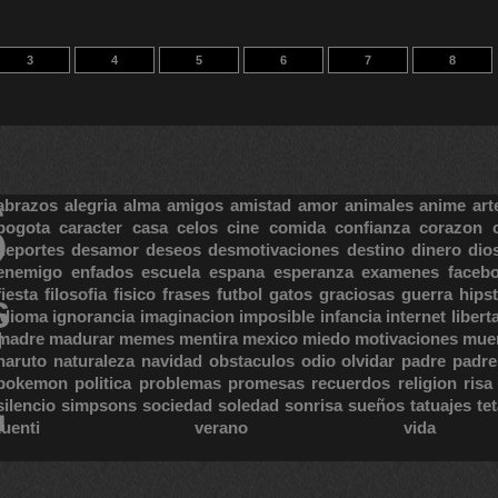
3
4
5
6
7
8
S
abrazos
alegria
alma
amigos
amistad
amor
animales
anime
art
bogota
caracter
casa
celos
cine
comida
confianza
corazon
deportes
desamor
deseos
desmotivaciones
destino
dinero
dio
enemigo
enfados
escuela
espana
esperanza
examenes
faceb
fiesta
filosofia
fisico
frases
futbol
gatos
graciosas
guerra
hipst
S
E
idioma
ignorancia
imaginacion
imposible
infancia
internet
libert
madre
madurar
memes
mentira
mexico
miedo
motivaciones
mue
naruto
naturaleza
navidad
obstaculos
odio
olvidar
padre
padre
pokemon
politica
problemas
promesas
recuerdos
religion
risa
silencio
simpsons
sociedad
soledad
sonrisa
sueños
tatuajes
te
tuenti
verano
vida