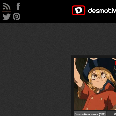
Desmotivaciones
(392)
V