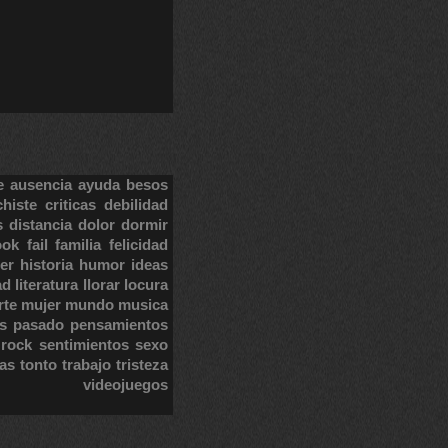
e
ausencia
ayuda
besos
chiste
criticas
debilidad
s
distancia
dolor
dormir
ook
fail
familia
felicidad
er
historia
humor
ideas
ad
literatura
llorar
locura
rte
mujer
mundo
musica
s
pasado
pensamientos
rock
sentimientos
sexo
tas
tonto
trabajo
tristeza
videojuegos