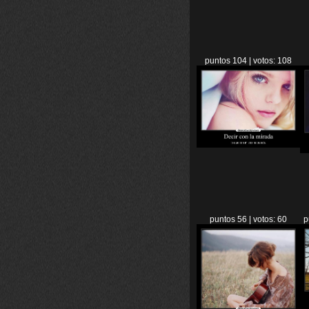
puntos 104 | votos: 108
puntos 56 | votos: 60
p