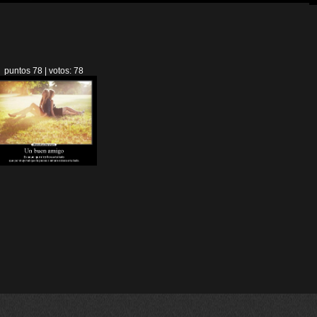
puntos 78 | votos: 78