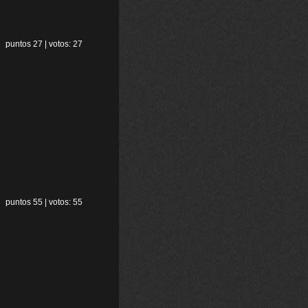
puntos 27 | votos: 27
puntos 55 | votos: 55