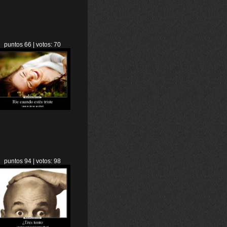
puntos 66 | votos: 70
puntos 94 | votos: 98