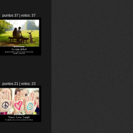
puntos 37 | votos: 37
puntos 21 | votos: 23