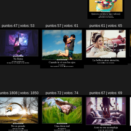
puntos 47 | votos: 53
puntos 57 | votos: 61
puntos 61 | votos: 65
untos 1808 | votos: 1850
puntos 72 | votos: 74
puntos 67 | votos: 69