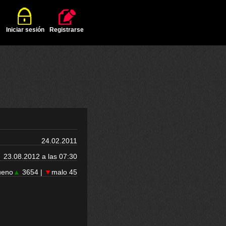
Iniciar sesión
Registrarse
24.02.2011
23.08.2012 a las 07:30
ueno
▲
3654 |
▼
malo 45