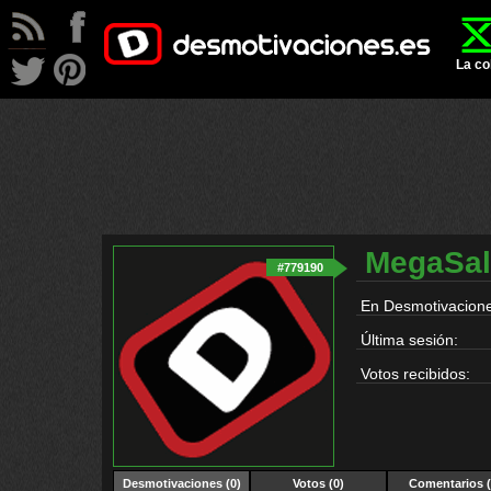
La co
MegaSal
#779190
En Desmotivacione
Última sesión:
Votos recibidos:
Desmotivaciones
(0)
Votos (0)
Comentarios (