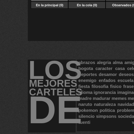
En la principal (0)
En la cola (0)
Observados (
LOS
abrazos
alegria
alma
ami
bogota
caracter
casa
cel
deportes
desamor
deseos
MEJORES
enemigo
enfados
escuela
fiesta
filosofia
fisico
frase
CARTELES
DE
idioma
ignorancia
imagina
madre
madurar
memes
me
naruto
naturaleza
navidad
pokemon
politica
proble
silencio
simpsons
socied
tuenti