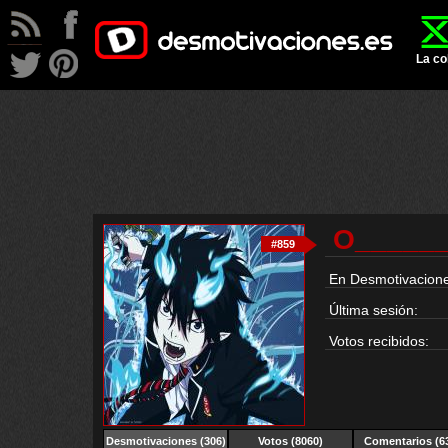
La co
O_____
#859
En Desmotivacione
Última sesión:
Votos recibidos:
Desmotivaciones
(306)
Votos (8060)
Comentarios (6