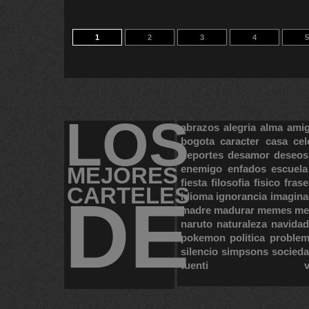
1
2
3
4
5
LOS
abrazos
alegria
alma
ami
bogota
caracter
casa
cel
deportes
desamor
deseos
MEJORES
enemigo
enfados
escuela
fiesta
filosofia
fisico
frase
CARTELES
DE
idioma
ignorancia
imagina
madre
madurar
memes
me
naruto
naturaleza
navidad
pokemon
politica
proble
silencio
simpsons
socied
tuenti