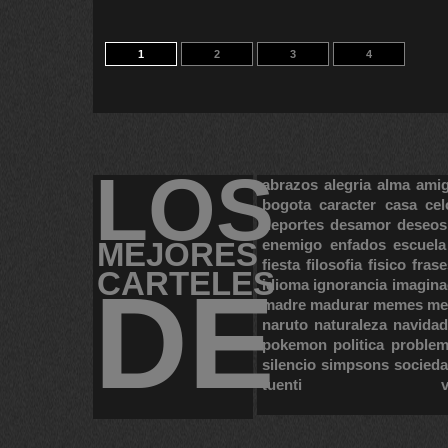
1
2
3
4
LOS
abrazos
alegria
alma
ami
bogota
caracter
casa
cel
deportes
desamor
deseos
MEJORES
enemigo
enfados
escuela
fiesta
filosofia
fisico
frase
CARTELES
DE
idioma
ignorancia
imagina
madre
madurar
memes
me
naruto
naturaleza
navidad
pokemon
politica
proble
silencio
simpsons
socied
tuenti