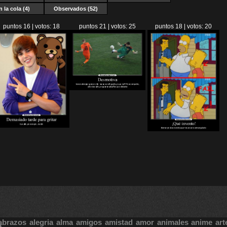
n la cola (4)
Observados (52)
puntos 16 | votos: 18
puntos 21 | votos: 25
puntos 18 | votos: 20
abrazos
alegria
alma
amigos
amistad
amor
animales
anime
art