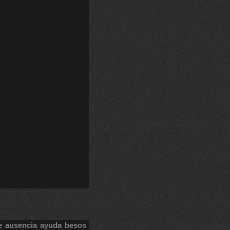
e
ausencia
ayuda
besos