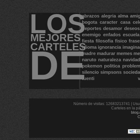
LOS
abrazos
alegria
alma
ami
bogota
caracter
casa
cel
deportes
desamor
deseos
MEJORES
enemigo
enfados
escuela
fiesta
filosofia
fisico
frase
CARTELES
DE
idioma
ignorancia
imagina
madre
madurar
memes
me
naruto
naturaleza
navidad
pokemon
politica
proble
silencio
simpsons
socied
tuenti
Número de visitas: 12683213741 | Usua
Carteles en la p
blog
C