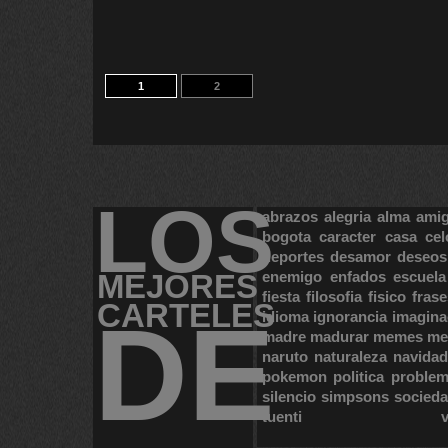
1
2
LOS
abrazos
alegria
alma
ami
bogota
caracter
casa
cel
deportes
desamor
deseos
MEJORES
enemigo
enfados
escuela
fiesta
filosofia
fisico
frase
CARTELES
DE
idioma
ignorancia
imagina
madre
madurar
memes
me
naruto
naturaleza
navidad
pokemon
politica
proble
silencio
simpsons
socied
tuenti