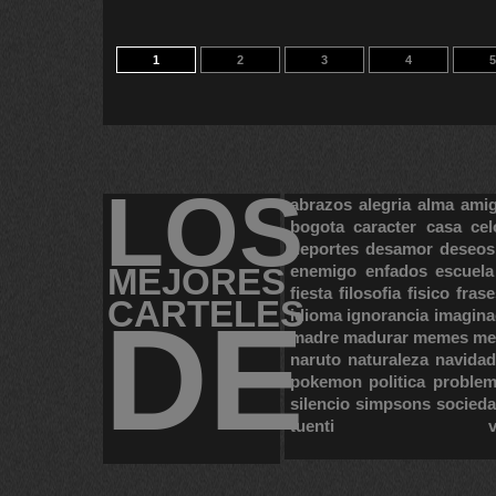
1
2
3
4
5
LOS
abrazos
alegria
alma
ami
bogota
caracter
casa
cel
deportes
desamor
deseos
MEJORES
enemigo
enfados
escuela
fiesta
filosofia
fisico
frase
CARTELES
DE
idioma
ignorancia
imagina
madre
madurar
memes
me
naruto
naturaleza
navidad
pokemon
politica
proble
silencio
simpsons
socied
tuenti