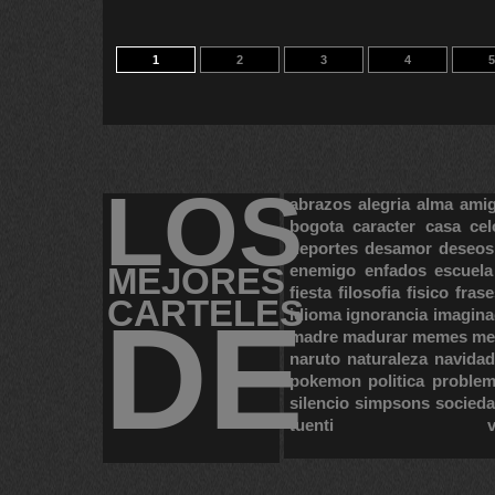
1
2
3
4
5
LOS
abrazos
alegria
alma
ami
bogota
caracter
casa
cel
deportes
desamor
deseos
MEJORES
enemigo
enfados
escuela
fiesta
filosofia
fisico
frase
CARTELES
DE
idioma
ignorancia
imagina
madre
madurar
memes
me
naruto
naturaleza
navidad
pokemon
politica
proble
silencio
simpsons
socied
tuenti