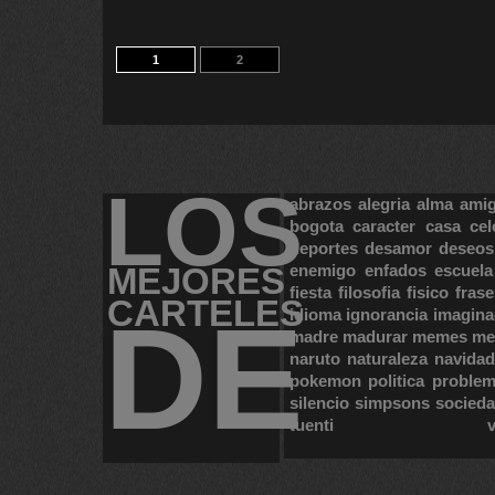
1
2
LOS
abrazos
alegria
alma
ami
bogota
caracter
casa
cel
deportes
desamor
deseos
MEJORES
enemigo
enfados
escuela
fiesta
filosofia
fisico
frase
CARTELES
DE
idioma
ignorancia
imagina
madre
madurar
memes
me
naruto
naturaleza
navidad
pokemon
politica
proble
silencio
simpsons
socied
tuenti