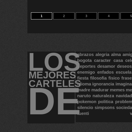
1
2
3
4
5
LOS
abrazos
alegria
alma
ami
bogota
caracter
casa
cel
deportes
desamor
deseos
MEJORES
enemigo
enfados
escuela
fiesta
filosofia
fisico
frase
CARTELES
DE
idioma
ignorancia
imagina
madre
madurar
memes
me
naruto
naturaleza
navidad
pokemon
politica
proble
silencio
simpsons
socied
tuenti