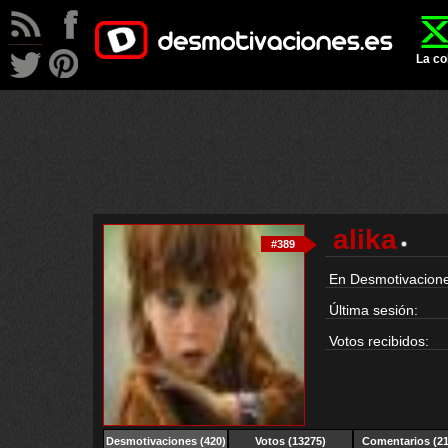
La co
alika
#389
En Desmotivacione
Última sesión:
Votos recibidos:
Desmotivaciones
(420)
Votos (13275)
Comentarios (21