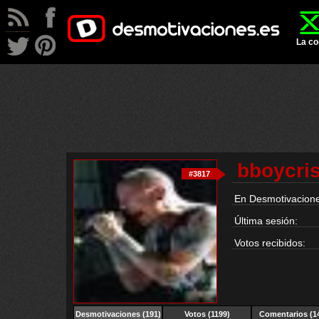
La co
bboycri
#3817
En Desmotivacione
Última sesión:
Votos recibidos:
Desmotivaciones
(191)
Votos (1199)
Comentarios (1