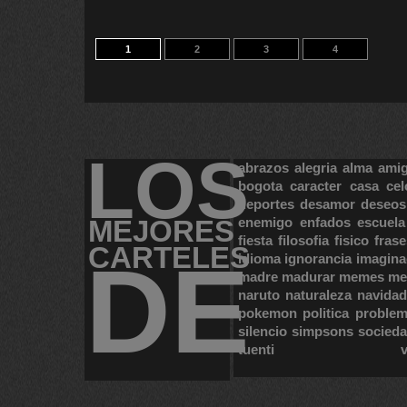
1
2
3
4
LOS
abrazos
alegria
alma
ami
bogota
caracter
casa
cel
deportes
desamor
deseos
MEJORES
enemigo
enfados
escuela
fiesta
filosofia
fisico
frase
CARTELES
DE
idioma
ignorancia
imagina
madre
madurar
memes
me
naruto
naturaleza
navidad
pokemon
politica
proble
silencio
simpsons
socied
tuenti