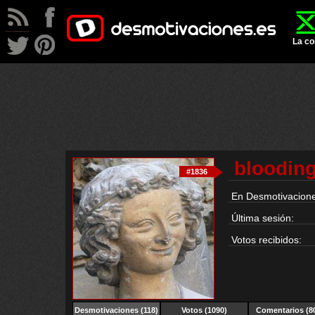
La co
bloodin
#1836
En Desmotivacione
Última sesión:
Votos recibidos:
Desmotivaciones
(118)
Votos (1090)
Comentarios (8