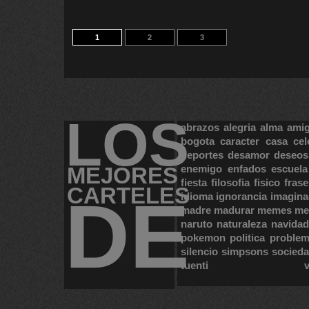
1
2
3
LOS
abrazos
alegria
alma
ami
bogota
caracter
casa
cel
deportes
desamor
deseos
MEJORES
enemigo
enfados
escuela
fiesta
filosofia
fisico
frase
CARTELES
DE
idioma
ignorancia
imagina
madre
madurar
memes
me
naruto
naturaleza
navidad
pokemon
politica
proble
silencio
simpsons
socied
tuenti