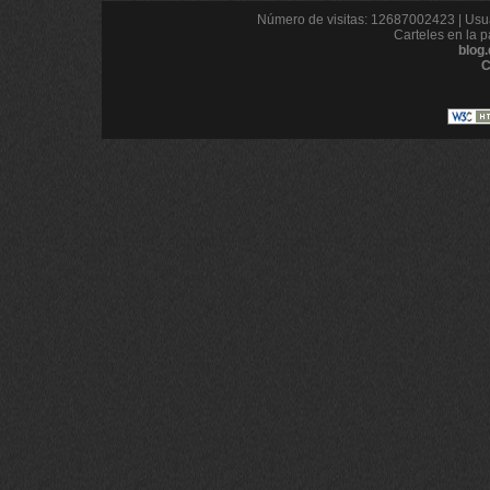
Número de visitas: 12687002423 | Usua
Carteles en la p
blog
C