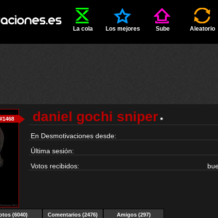
La cola
Los mejores
Sube
Aleatorio
daniel gochi sniper
#1468
En Desmotivaciones desde:
Última sesión:
Votos recibidos:
bu
otos (6040)
Comentarios (2476)
Amigos (297)