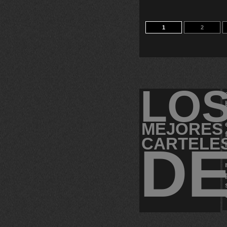
1
2
LO
MEJORES
CARTELE
D