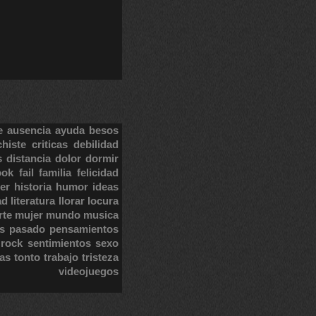
e
ausencia
ayuda
besos
chiste
criticas
debilidad
s
distancia
dolor
dormir
ook
fail
familia
felicidad
er
historia
humor
ideas
ad
literatura
llorar
locura
rte
mujer
mundo
musica
s
pasado
pensamientos
rock
sentimientos
sexo
tas
tonto
trabajo
tristeza
videojuegos