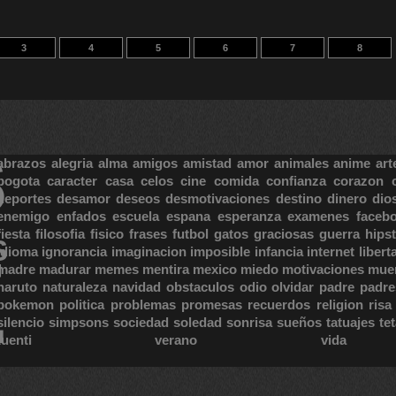
3
4
5
6
7
8
S
abrazos
alegria
alma
amigos
amistad
amor
animales
anime
art
bogota
caracter
casa
celos
cine
comida
confianza
corazon
deportes
desamor
deseos
desmotivaciones
destino
dinero
dio
enemigo
enfados
escuela
espana
esperanza
examenes
faceb
fiesta
filosofia
fisico
frases
futbol
gatos
graciosas
guerra
hipst
S
E
idioma
ignorancia
imaginacion
imposible
infancia
internet
libert
madre
madurar
memes
mentira
mexico
miedo
motivaciones
mue
naruto
naturaleza
navidad
obstaculos
odio
olvidar
padre
padre
pokemon
politica
problemas
promesas
recuerdos
religion
risa
silencio
simpsons
sociedad
soledad
sonrisa
sueños
tatuajes
te
tuenti
verano
vida