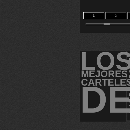
1
2
LO
MEJORES
CARTELE
D