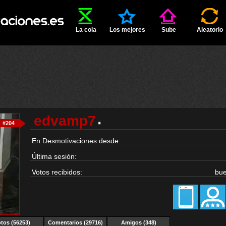
La cola
Los mejores
Sube
Aleatorio
edvamp7
#204
En Desmotivaciones desde:
Última sesión:
Votos recibidos:
bu
tos (56253)
Comentarios (29716)
Amigos (348)