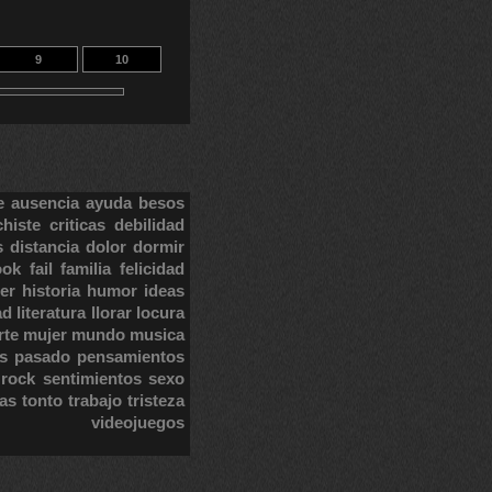
9
10
e
ausencia
ayuda
besos
chiste
criticas
debilidad
s
distancia
dolor
dormir
ook
fail
familia
felicidad
er
historia
humor
ideas
ad
literatura
llorar
locura
rte
mujer
mundo
musica
s
pasado
pensamientos
rock
sentimientos
sexo
tas
tonto
trabajo
tristeza
videojuegos