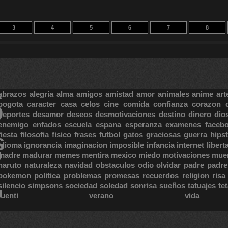
3
4
5
6
7
8
S
abrazos
alegria
alma
amigos
amistad
amor
animales
anime
art
bogota
caracter
casa
celos
cine
comida
confianza
corazon
deportes
desamor
deseos
desmotivaciones
destino
dinero
dio
enemigo
enfados
escuela
espana
esperanza
examenes
faceb
fiesta
filosofia
fisico
frases
futbol
gatos
graciosas
guerra
hipst
S
E
idioma
ignorancia
imaginacion
imposible
infancia
internet
libert
madre
madurar
memes
mentira
mexico
miedo
motivaciones
mue
naruto
naturaleza
navidad
obstaculos
odio
olvidar
padre
padre
pokemon
politica
problemas
promesas
recuerdos
religion
risa
silencio
simpsons
sociedad
soledad
sonrisa
sueños
tatuajes
te
tuenti
verano
vida