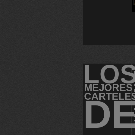
LO
MEJORES
CARTELE
D