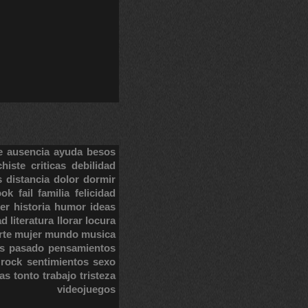
e
ausencia
ayuda
besos
chiste
criticas
debilidad
s
distancia
dolor
dormir
ook
fail
familia
felicidad
er
historia
humor
ideas
ad
literatura
llorar
locura
rte
mujer
mundo
musica
s
pasado
pensamientos
rock
sentimientos
sexo
tas
tonto
trabajo
tristeza
videojuegos