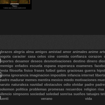
S
abrazos
alegria
alma
amigos
amistad
amor
animales
anime
art
bogota
caracter
casa
celos
cine
comida
confianza
corazon
deportes
desamor
deseos
desmotivaciones
destino
dinero
dio
enemigo
enfados
escuela
espana
esperanza
examenes
faceb
fiesta
filosofia
fisico
frases
futbol
gatos
graciosas
guerra
hipst
S
E
idioma
ignorancia
imaginacion
imposible
infancia
internet
libert
madre
madurar
memes
mentira
mexico
miedo
motivaciones
mue
naruto
naturaleza
navidad
obstaculos
odio
olvidar
padre
padre
pokemon
politica
problemas
promesas
recuerdos
religion
risa
silencio
simpsons
sociedad
soledad
sonrisa
sueños
tatuajes
te
tuenti
verano
vida