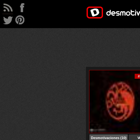
#
Desmotivaciones
(10)
V