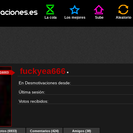
La cola
Los mejores
Sube
Aleatorio
fuckyea666
16003
En Desmotivaciones desde:
Última sesión:
Votos recibidos:
otos (6933)
Comentarios (424)
Amigos (38)