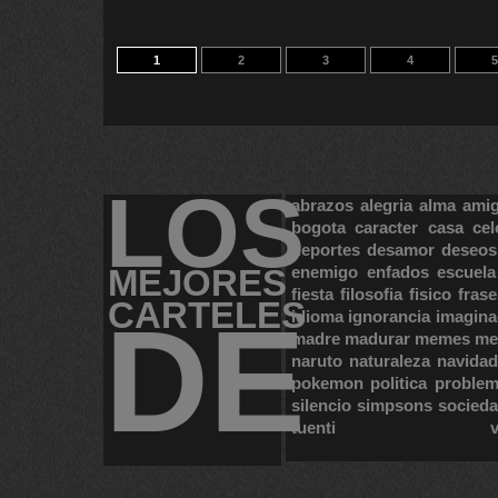
1
2
3
4
5
LOS
abrazos
alegria
alma
ami
bogota
caracter
casa
cel
deportes
desamor
deseos
MEJORES
enemigo
enfados
escuela
fiesta
filosofia
fisico
frase
CARTELES
DE
idioma
ignorancia
imagina
madre
madurar
memes
me
naruto
naturaleza
navidad
pokemon
politica
proble
silencio
simpsons
socied
tuenti