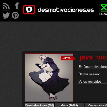
La co
java_vic
#1789
En Desmotivacione
Última sesión:
Votos recibidos:
Desmotivaciones
(393)
Votos (10969)
Comentarios (